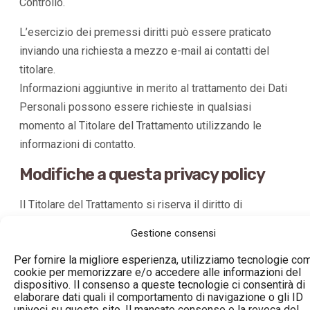
Controllo.
L’esercizio dei premessi diritti può essere praticato
inviando una richiesta a mezzo e-mail ai contatti del
titolare.
Informazioni aggiuntive in merito al trattamento dei Dati
Personali possono essere richieste in qualsiasi
momento al Titolare del Trattamento utilizzando le
informazioni di contatto.
Modifiche a questa privacy policy
Il Titolare del Trattamento si riserva il diritto di
apportare modifiche alla presente privacy policy in
Gestione consensi
qualsiasi momento, dandone notizia agli Utenti su
Per fornire la migliore esperienza, utilizziamo tecnologie com
questa pagina. I visitatori sono quindi invitati a
cookie per memorizzare e/o accedere alle informazioni del
consultare spesso questa pagina, tenendo come
dispositivo. Il consenso a queste tecnologie ci consentirà di
elaborare dati quali il comportamento di navigazione o gli ID
riferimento la data dell’ultima modifica indicata in fondo.
univoci su questo sito. Il mancato consenso o la revoca del