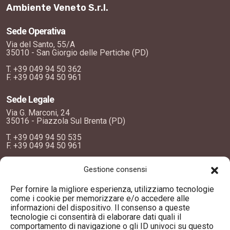
Ambiente Veneto S.r.l.
Sede Operativa
Via del Santo, 55/A
35010 - San Giorgio delle Pertiche (PD)
T.
+39 049 94 50 362
F.
+39 049 94 50 961
Sede Legale
Via G. Marconi, 24
35016 - Piazzola Sul Brenta (PD)
T.
+39 049 94 50 535
F.
+39 049 94 50 961
info@ambientevenetosrl.it
Gestione consensi
Servizi
Per fornire la migliore esperienza, utilizziamo tecnologie
come i cookie per memorizzare e/o accedere alle
Noleggio
informazioni del dispositivo. Il consenso a queste
tecnologie ci consentirà di elaborare dati quali il
Ecobox, fusti e big bag
comportamento di navigazione o gli ID univoci su questo